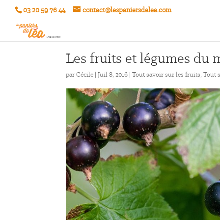
03 20 59 76 44
contact@lespaniersdelea.com
Les fruits et légumes du mo
par
Cécile
|
Juil 8, 2016
|
Tout savoir sur les fruits
,
Tout 