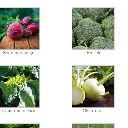
Betterave rouge
Brocoli
Chou romanesco
Chou-rave