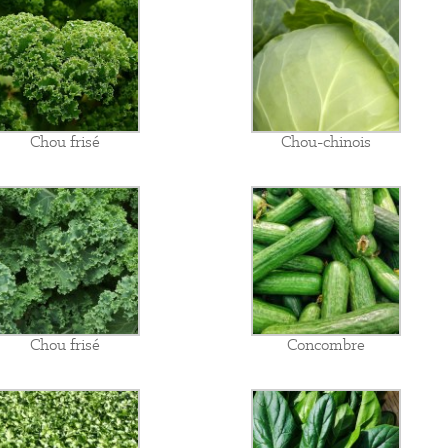
Chou frisé
Chou-chinois
Chou frisé
Concombre