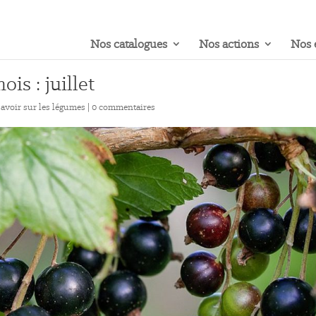
Nos catalogues
Nos actions
Nos 
is : juillet
savoir sur les légumes
|
0 commentaires