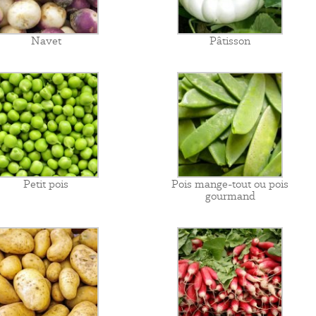
Navet
Pâtisson
Petit pois
Pois mange-tout ou pois
gourmand