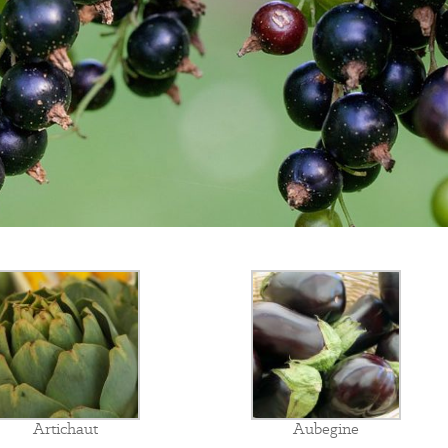
Artichaut
Aubegine