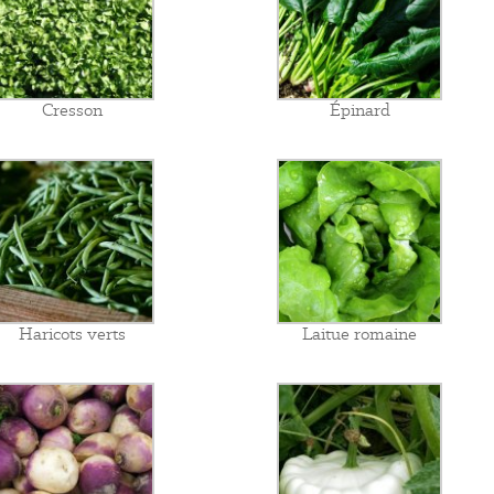
Cresson
Épinard
Haricots verts
Laitue romaine