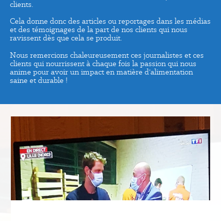
clients.
Cela donne donc des articles ou reportages dans les médias
et des témoignages de la part de nos clients qui nous
ravissent dès que cela se produit.
Nous remercions chaleureusement ces journalistes et ces
clients qui nourrissent à chaque fois la passion qui nous
anime pour avoir un impact en matière d’alimentation
saine et durable !