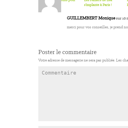
Smoothies inédits pour
Les Paniers de Léa
Kalenji
s’implante à Paris !
GUILLEMBERT Monique
sur 10 
merci pour vos conseilles, je prend no
Poster le commentaire
Votre adresse de messagerie ne sera pas publiée.
Les cha