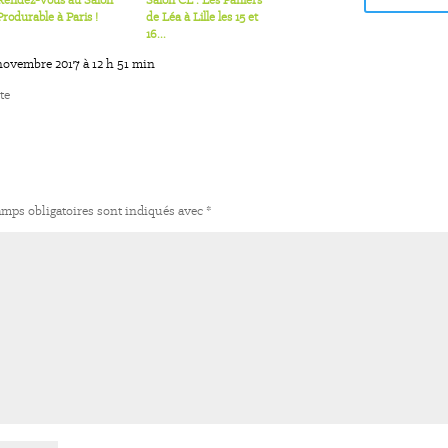
Rendez-vous au Salon
Salon CE : Les Paniers
Produrable à Paris !
de Léa à Lille les 15 et
16...
novembre 2017 à 12 h 51 min
te
mps obligatoires sont indiqués avec
*