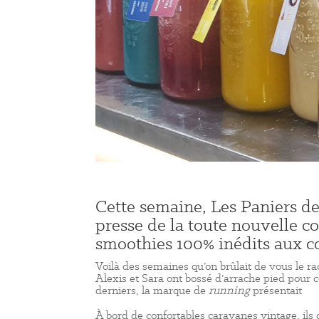
Cette semaine, Les Paniers de
presse de la toute nouvelle c
smoothies 100% inédits aux c
Voilà des semaines qu’on brûlait de vous le raco
Alexis et Sara ont bossé d’arrache pied pour
derniers, la marque de
running
présentait
Mi
À bord de confortables caravanes vintage, ils