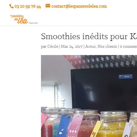
03 20 59 76 44
contact@lespaniersdelea.com
Smoothies inédits pour K
par
Cécile
|
Mar 24, 2017
|
Actus
,
Nos clients
|
0 commen