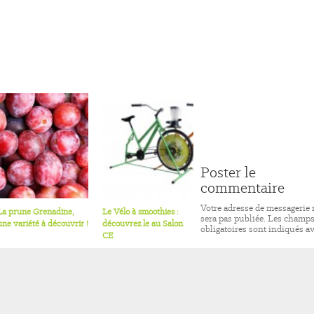
Poster le
commentaire
Votre adresse de messagerie 
La prune Grenadine,
Le Vélo à smoothies :
sera pas publiée.
Les champ
une variété à découvrir !
découvrez le au Salon
obligatoires sont indiqués a
CE