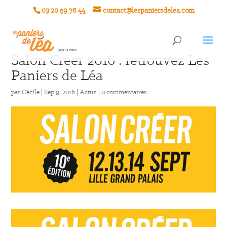
03 20 59 76 44
contact@lespaniersdelea.com
Salon Créer 2016 : retrouvez Les
Paniers de Léa
par
Cécile
|
Sep 9, 2016
|
Actus
|
0 commentaires