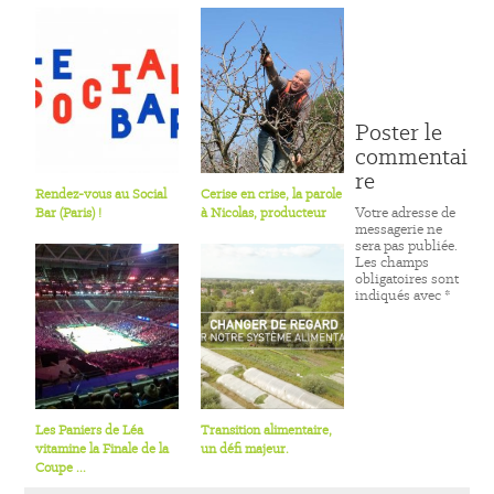
Poster le
commentai
re
Rendez-vous au Social
Cerise en crise, la parole
Votre adresse de
Bar (Paris) !
à Nicolas, producteur
messagerie ne
sera pas publiée.
Les champs
obligatoires sont
indiqués avec
*
Les Paniers de Léa
Transition alimentaire,
vitamine la Finale de la
un défi majeur.
Coupe ...