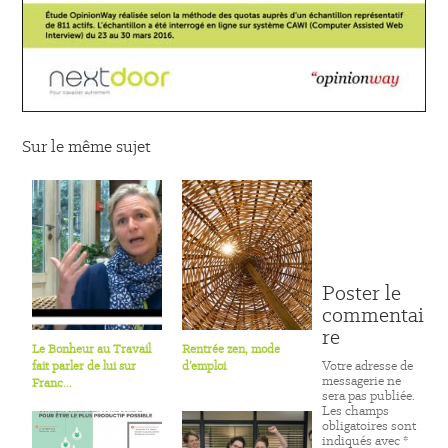
Sur le même sujet
Poster le
commentai
re
Le Bonheur au Travail
Rentrée zen, mode
Votre adresse de
fait parler de lui sur
d’emploi
messagerie ne
Franc...
sera pas publiée.
Les champs
obligatoires sont
indiqués avec
*