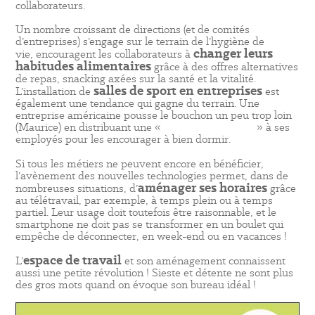
collaborateurs.
Un nombre croissant de directions (et de comités
d’entreprises) s’engage sur le terrain de l’hygiène de
changer leurs
vie, encouragent les collaborateurs à
habitudes alimentaires
grâce à des offres alternatives
de repas, snacking axées sur la santé et la vitalité.
salles de sport en entreprises
L’installation de
est
également une tendance qui gagne du terrain. Une
entreprise américaine pousse le bouchon un peu trop loin
(Maurice) en distribuant une «
prime de sommeil
» à ses
employés pour les encourager à bien dormir.
Si tous les métiers ne peuvent encore en bénéficier,
l’avènement des nouvelles technologies permet, dans de
aménager ses horaires
nombreuses situations, d’
grâce
au télétravail, par exemple, à temps plein ou à temps
partiel. Leur usage doit toutefois être raisonnable, et le
smartphone ne doit pas se transformer en un boulet qui
empêche de déconnecter, en week-end ou en vacances !
espace de travail
L’
et son aménagement connaissent
aussi une petite révolution ! Sieste et détente ne sont plus
des gros mots quand on évoque son bureau idéal !