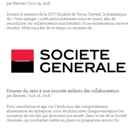
par
Bastien
|
Juin 29, 2018
Durant la semaine de la QVT (Qualité de Vie au Travail), la thématique
du « bien manger » a été particulièrement mise en avant, afin de
sensibiliser les collaborateurs aux bienfaits d’une alimentation saine et
durable. Mobivia a fait de ce temps un moment de...
Donner du sens à une journée enfants des collaborateurs
par
Bastien
|
Juin 25, 2018
Pour sensibiliser et agir sur l’évolution des comportements
alimentaires en entreprise, nous étudions avec chaque entreprise les
moments de vie clés qui jalonnent son année. Dans le cas de la Société
Générale, qui souhaitait mettre en place un programme autour du...