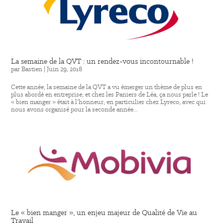
La semaine de la QVT : un rendez-vous incontournable !
par
Bastien
|
Juin 29, 2018
Cette année, la semaine de la QVT a vu émerger un thème de plus en
plus abordé en entreprise; et chez les Paniers de Léa, ça nous parle ! Le
« bien manger » était à l’honneur, en particulier chez Lyreco, avec qui
nous avons organisé pour la seconde année...
Le « bien manger », un enjeu majeur de Qualité de Vie au
Travail