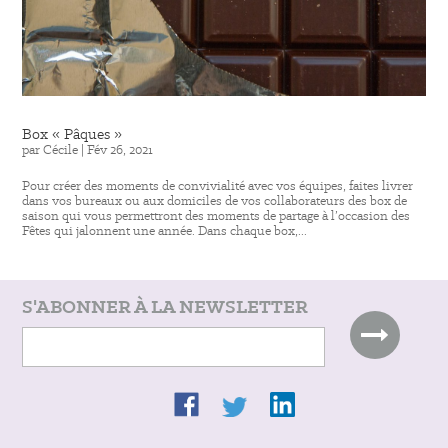
Box « Pâques »
par
Cécile
|
Fév 26, 2021
Pour créer des moments de convivialité avec vos équipes, faites livrer
dans vos bureaux ou aux domiciles de vos collaborateurs des box de
saison qui vous permettront des moments de partage à l’occasion des
Fêtes qui jalonnent une année. Dans chaque box,...
S'ABONNER À LA NEWSLETTER