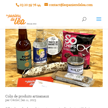
03 20 59 76 44
contact@lespaniersdelea.com
Colis de produits artisanaux
par
Cécile
|
Jan 11, 2023