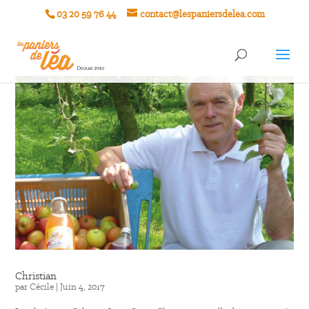
03 20 59 76 44
contact@lespaniersdelea.com
Christian
par
Cécile
|
Juin 4, 2017