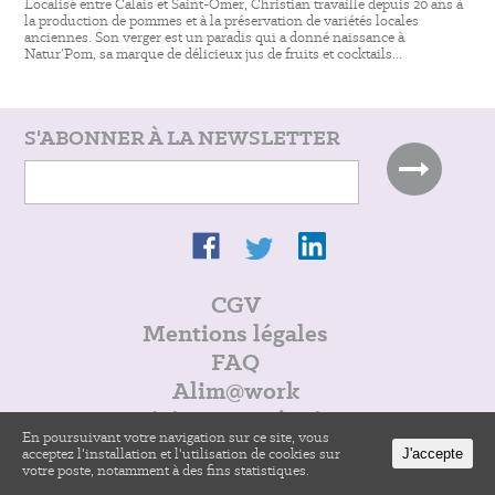
Localisé entre Calais et Saint-Omer, Christian travaille depuis 20 ans à
la production de pommes et à la préservation de variétés locales
anciennes. Son verger est un paradis qui a donné naissance à
Natur’Pom, sa marque de délicieux jus de fruits et cocktails...
S'ABONNER À LA NEWSLETTER
CGV
Mentions légales
FAQ
Alim@work
Rejoins notre équipe
En poursuivant votre navigation sur ce site, vous
acceptez l'installation et l'utilisation de cookies sur
J'accepte
votre poste, notamment à des fins statistiques.