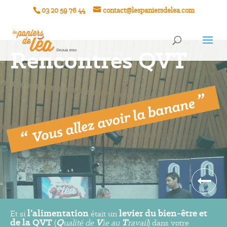
03 20 59 76 44
contact@lespaniersdelea.com
Rencontres QVT
l’alimentation
levier du bien-être et
Et si
était un
de la QVT
Q
V
T
(
ualité de
ie au
ravail
) dans votre